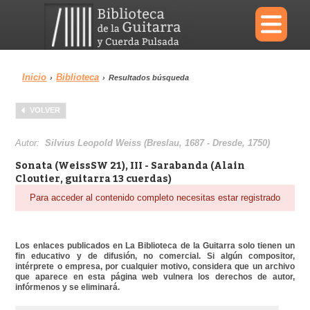
×
Inicio
Biblioteca
›
›
Resultados búsqueda
Menu
VOLVER
Biblioteca
Diccionario
Autor:
Silvius Leopold Weiss (Breslau, 1687 - Dresde, 1750)
Sonata (WeissSW 21), III - Sarabanda (Alain
Cloutier, guitarra 13 cuerdas)
Para acceder al contenido completo necesitas estar registrado
Área personal
Reproductor
Los enlaces publicados en La Biblioteca de la Guitarra solo tienen un
fin educativo y de difusión, no comercial. Si algún compositor,
intérprete o empresa, por cualquier motivo, considera que un archivo
que aparece en esta página web vulnera los derechos de autor,
infórmenos y se eliminará.