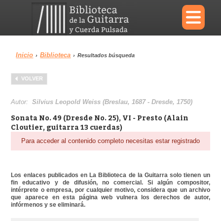
×
Inicio
Biblioteca
›
›
Resultados búsqueda
Menu
VOLVER
Biblioteca
Diccionario
Autor:
Silvius Leopold Weiss (Breslau, 1687 - Dresde, 1750)
Sonata No. 49 (Dresde No. 25), VI - Presto (Alain
Cloutier, guitarra 13 cuerdas)
Para acceder al contenido completo necesitas estar registrado
Área personal
Reproductor
Los enlaces publicados en La Biblioteca de la Guitarra solo tienen un
fin educativo y de difusión, no comercial. Si algún compositor,
intérprete o empresa, por cualquier motivo, considera que un archivo
que aparece en esta página web vulnera los derechos de autor,
infórmenos y se eliminará.