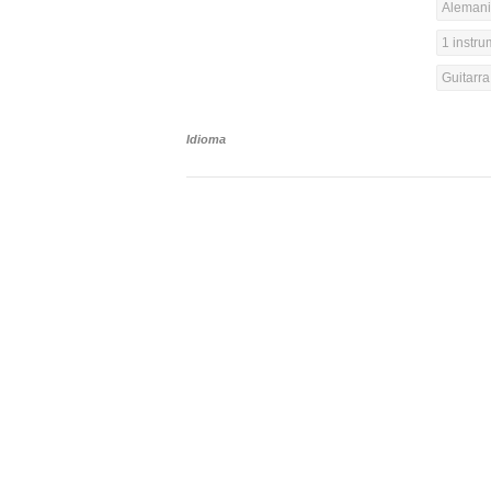
Alemania
1 instr
Guitarr
Idioma