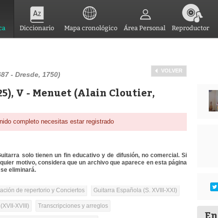
ca
Diccionario
Mapa cronológico
Área Personal
Reproductor
VOLVER
87 - Dresde, 1750)
5), V - Menuet (Alain Cloutier,
nido completo necesitas estar registrado
itarra solo tienen un fin educativo y de difusión, no comercial. Si
lquier motivo, considera que un archivo que aparece en esta página
se eliminará.
tación de repertorio y Conciertos
Guitarra Española (S. XVIII-XXI)
(XVII-XVIII)
Transcripciones y arreglos
En