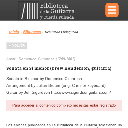
×
Inicio
Biblioteca
›
›
Resultados búsqueda
Menu
VOLVER
Biblioteca
Diccionario
Autor:
Domenico Cimarosa (1749-1801)
Sonata en Si menor (Drew Henderson, guitarra)
Sonata in B minor by Domenico Cimarosa.
Arrangement by Julian Bream (orig. C minor keyboard)
Área personal
Reproductor
Guitar by Jeff Sigurdson http://www.sigurdsonguitars.com/
Para acceder al contenido completo necesitas estar registrado
Los enlaces publicados en La Biblioteca de la Guitarra solo tienen un