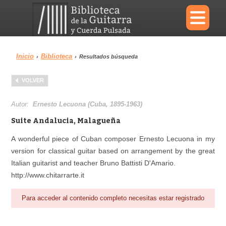
×
Inicio
Biblioteca
›
›
Resultados búsqueda
Menu
VOLVER
Biblioteca
Diccionario
Autor:
Ernesto Lecuona (Cuba, 1895-1963)
Suite Andalucia, Malagueña
A wonderful piece of Cuban composer Ernesto Lecuona in my
version for classical guitar based on arrangement by the great
Área personal
Reproductor
Italian guitarist and teacher Bruno Battisti D'Amario.
http://www.chitarrarte.it
Para acceder al contenido completo necesitas estar registrado