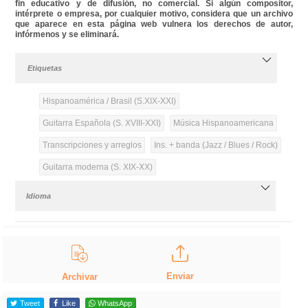
fin educativo y de difusión, no comercial. Si algún compositor,
intérprete o empresa, por cualquier motivo, considera que un archivo
que aparece en esta página web vulnera los derechos de autor,
infórmenos y se eliminará.
Etiquetas
Hispanoamérica / Brasil (S.XIX-XXI)
Guitarra Española (S. XVIII-XXI)
Música Hispanoamericana
Transcripciones y arreglos
Ins. + banda (Jazz / Blues / Rock)
Guitarra moderna (S. XIX-XX)
Idioma
Enviar
Archivar
Tweet
Like
WhatsApp