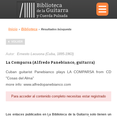
×
Inicio
Biblioteca
›
›
Resultados búsqueda
Menu
VOLVER
Biblioteca
Diccionario
Autor:
Ernesto Lecuona (Cuba, 1895-1963)
La Comparsa (Alfredo Panebianco, guitarra)
Cuban guitarist Panebianco plays LA COMPARSA from CD
"Cosas del Alma"
Área personal
Reproductor
more info: www.alfredopanebianco.com
Para acceder al contenido completo necesitas estar registrado
Los enlaces publicados en La Biblioteca de la Guitarra solo tienen un