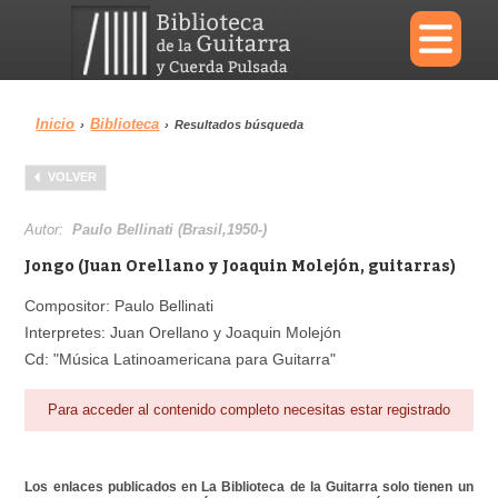
×
Inicio
Biblioteca
›
›
Resultados búsqueda
Menu
VOLVER
Biblioteca
Diccionario
Autor:
Paulo Bellinati (Brasil,1950-)
Jongo (Juan Orellano y Joaquin Molejón, guitarras)
Compositor: Paulo Bellinati
Interpretes: Juan Orellano y Joaquin Molejón
Área personal
Reproductor
Cd: "Música Latinoamericana para Guitarra"
Para acceder al contenido completo necesitas estar registrado
Los enlaces publicados en La Biblioteca de la Guitarra solo tienen un