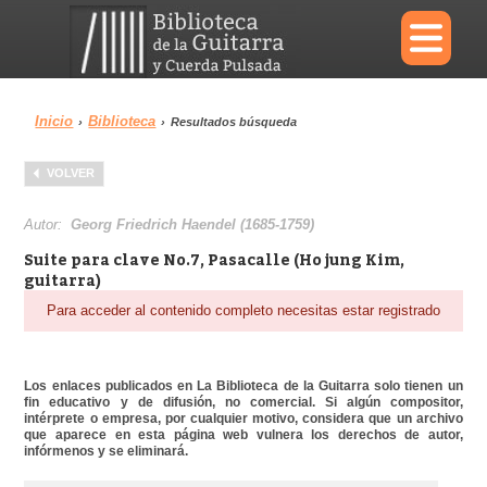
×
Inicio
Biblioteca
›
›
Resultados búsqueda
Menu
VOLVER
Biblioteca
Diccionario
Autor:
Georg Friedrich Haendel (1685-1759)
Suite para clave No.7, Pasacalle (Ho jung Kim,
guitarra)
Para acceder al contenido completo necesitas estar registrado
Área personal
Reproductor
Los enlaces publicados en La Biblioteca de la Guitarra solo tienen un
fin educativo y de difusión, no comercial. Si algún compositor,
intérprete o empresa, por cualquier motivo, considera que un archivo
que aparece en esta página web vulnera los derechos de autor,
infórmenos y se eliminará.