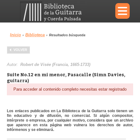
×
Inicio
Biblioteca
›
›
Resultados búsqueda
Menu
VOLVER
Biblioteca
Diccionario
Autor:
Robert de Visée (Francia, 1665-1733)
Suite No.12 en mi menor, Pasacalle (Simn Davies,
guitarra)
Para acceder al contenido completo necesitas estar registrado
Área personal
Reproductor
Los enlaces publicados en La Biblioteca de la Guitarra solo tienen un
fin educativo y de difusión, no comercial. Si algún compositor,
intérprete o empresa, por cualquier motivo, considera que un archivo
que aparece en esta página web vulnera los derechos de autor,
infórmenos y se eliminará.