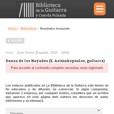
×
Inicio
Biblioteca
›
›
Resultados búsqueda
Menu
VOLVER
Biblioteca
Diccionario
Autor:
José Ferrer (España, 1835 – 1916)
Danza de los Nayades (E. Asimakopoulos, guitarra)
Para acceder al contenido completo necesitas estar registrado
Área personal
Reproductor
Los enlaces publicados en La Biblioteca de la Guitarra solo tienen un
fin educativo y de difusión, no comercial. Si algún compositor,
intérprete o empresa, por cualquier motivo, considera que un archivo
que aparece en esta página web vulnera los derechos de autor,
infórmenos y se eliminará.
Etiquetas