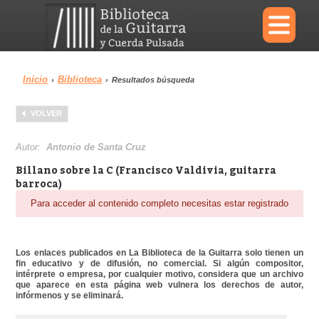
×
Inicio
Biblioteca
›
›
Resultados búsqueda
Menu
VOLVER
Biblioteca
Diccionario
Autor:
Antonio de Santa Cruz
Billano sobre la C (Francisco Valdivia, guitarra
barroca)
Para acceder al contenido completo necesitas estar registrado
Área personal
Reproductor
Los enlaces publicados en La Biblioteca de la Guitarra solo tienen un
fin educativo y de difusión, no comercial. Si algún compositor,
intérprete o empresa, por cualquier motivo, considera que un archivo
que aparece en esta página web vulnera los derechos de autor,
infórmenos y se eliminará.