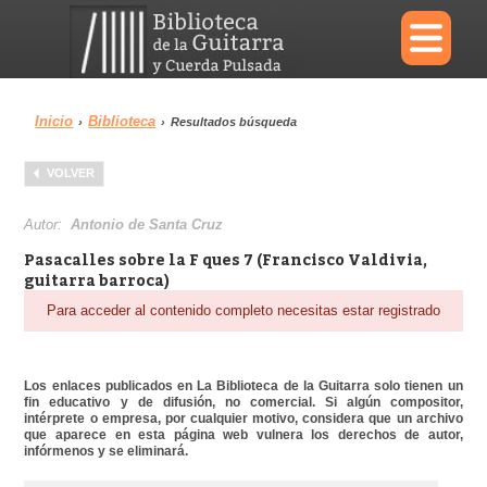
×
Inicio
Biblioteca
›
›
Resultados búsqueda
Menu
VOLVER
Biblioteca
Diccionario
Autor:
Antonio de Santa Cruz
Pasacalles sobre la F ques 7 (Francisco Valdivia,
guitarra barroca)
Para acceder al contenido completo necesitas estar registrado
Área personal
Reproductor
Los enlaces publicados en La Biblioteca de la Guitarra solo tienen un
fin educativo y de difusión, no comercial. Si algún compositor,
intérprete o empresa, por cualquier motivo, considera que un archivo
que aparece en esta página web vulnera los derechos de autor,
infórmenos y se eliminará.