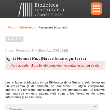
×
Inicio
Biblioteca
›
›
Resultados búsqueda
Menu
VOLVER
Biblioteca
Diccionario
Autor:
Fernando Sor (España, 1778-1839)
Op. 11 Menuet No.1 (Masao Imano, guitarra)
Para acceder al contenido completo necesitas estar registrado
Área personal
Reproductor
Los enlaces publicados en La Biblioteca de la Guitarra solo tienen un
fin educativo y de difusión, no comercial. Si algún compositor,
intérprete o empresa, por cualquier motivo, considera que un archivo
que aparece en esta página web vulnera los derechos de autor,
infórmenos y se eliminará.
Etiquetas