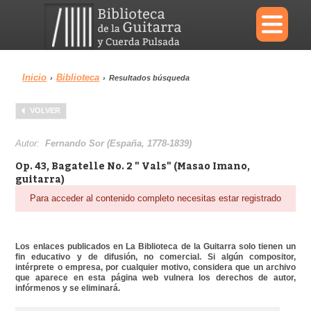
×
Inicio
Biblioteca
›
›
Resultados búsqueda
Menu
VOLVER
Biblioteca
Diccionario
Autor:
Fernando Sor (España, 1778-1839)
Op. 43, Bagatelle No. 2 " Vals" (Masao Imano,
guitarra)
Para acceder al contenido completo necesitas estar registrado
Área personal
Reproductor
Los enlaces publicados en La Biblioteca de la Guitarra solo tienen un
fin educativo y de difusión, no comercial. Si algún compositor,
intérprete o empresa, por cualquier motivo, considera que un archivo
que aparece en esta página web vulnera los derechos de autor,
infórmenos y se eliminará.