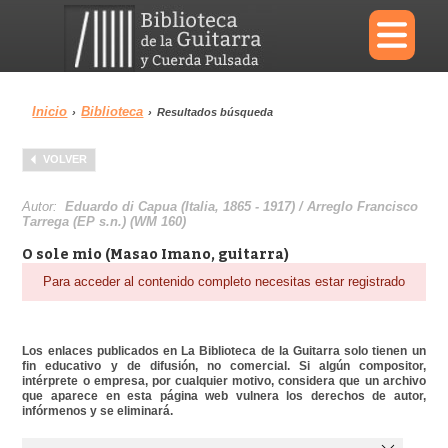
×
Inicio
Biblioteca
›
›
Resultados búsqueda
Menu
VOLVER
Biblioteca
Diccionario
Autor:
Eduardo di Capua (Italia, 1865 - 1917) / Arreglo Francisco
Tarrega (EP s.n.) (WM 160)
O sole mio (Masao Imano, guitarra)
Para acceder al contenido completo necesitas estar registrado
Área personal
Reproductor
Los enlaces publicados en La Biblioteca de la Guitarra solo tienen un
fin educativo y de difusión, no comercial. Si algún compositor,
intérprete o empresa, por cualquier motivo, considera que un archivo
que aparece en esta página web vulnera los derechos de autor,
infórmenos y se eliminará.