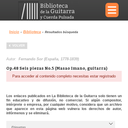
×
Inicio
Biblioteca
›
›
Resultados búsqueda
Menu
VOLVER
Biblioteca
Diccionario
Autor:
Fernando Sor (España, 1778-1839)
Op.48 Seis piezas No.5 (Masao Imano, guitarra)
Para acceder al contenido completo necesitas estar registrado
Área personal
Reproductor
Los enlaces publicados en La Biblioteca de la Guitarra solo tienen un
fin educativo y de difusión, no comercial. Si algún compositor,
intérprete o empresa, por cualquier motivo, considera que un archivo
que aparece en esta página web vulnera los derechos de autor,
infórmenos y se eliminará.
Etiquetas