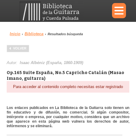
×
Inicio
Biblioteca
›
›
Resultados búsqueda
Menu
VOLVER
Biblioteca
Diccionario
Autor:
Isaac Albéniz (España, 1860-1909)
Op.165 Suite España, No.5 Capricho Catalán (Masao
Imano, guitarra)
Para acceder al contenido completo necesitas estar registrado
Área personal
Reproductor
Los enlaces publicados en La Biblioteca de la Guitarra solo tienen un
fin educativo y de difusión, no comercial. Si algún compositor,
intérprete o empresa, por cualquier motivo, considera que un archivo
que aparece en esta página web vulnera los derechos de autor,
infórmenos y se eliminará.