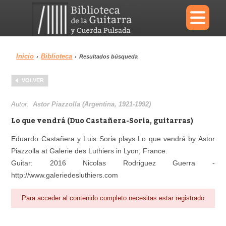
×
Inicio
Biblioteca
›
›
Resultados búsqueda
Menu
VOLVER
Biblioteca
Diccionario
Autor:
Astor Piazzolla (Argentina, 1921-1992)
Lo que vendrá (Duo Castañera-Soria, guitarras)
Eduardo Castañera y Luis Soria plays Lo que vendrá by Astor
Piazzolla at Galerie des Luthiers in Lyon, France.
Área personal
Reproductor
Guitar: 2016 Nicolas Rodriguez Guerra -
http://www.galeriedesluthiers.com
Para acceder al contenido completo necesitas estar registrado