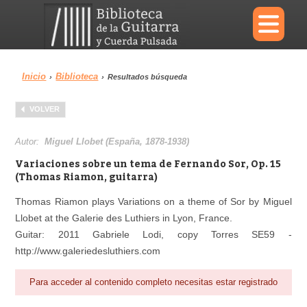
×
Inicio
Biblioteca
›
›
Resultados búsqueda
Menu
VOLVER
Biblioteca
Diccionario
Autor:
Miguel Llobet (España, 1878-1938)
Variaciones sobre un tema de Fernando Sor, Op. 15
(Thomas Riamon, guitarra)
Thomas Riamon plays Variations on a theme of Sor by Miguel
Área personal
Reproductor
Llobet at the Galerie des Luthiers in Lyon, France.
Guitar: 2011 Gabriele Lodi, copy Torres SE59 -
http://www.galeriedesluthiers.com
Para acceder al contenido completo necesitas estar registrado