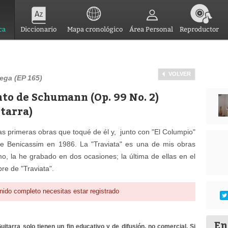
ca
Diccionario
Mapa cronológico
Área Personal
Reproductor
VOLVER
ega (EP 165)
to de Schumann (Op. 99 No. 2)
tarra)
s primeras obras que toqué de él y, junto con "El Columpio"
e Benicassim en 1986. La "Traviata" es una de mis obras
mo, la he grabado en dos ocasiones; la última de ellas en el
re de "Traviata".
nido completo necesitas estar registrado
En
itarra solo tienen un fin educativo y de difusión, no comercial. Si