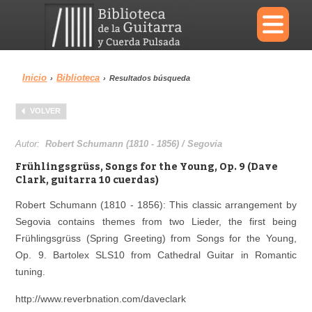
×
Inicio
Biblioteca
›
›
Resultados búsqueda
Menu
VOLVER
Biblioteca
Diccionario
Autor:
Robert Schumann (1810 - 1856) / Segovia
Frühlingsgrüss, Songs for the Young, Op. 9 (Dave
Clark, guitarra 10 cuerdas)
Robert Schumann (1810 - 1856): This classic arrangement by
Área personal
Reproductor
Segovia contains themes from two Lieder, the first being
Frühlingsgrüss (Spring Greeting) from Songs for the Young,
Op. 9. Bartolex SLS10 from Cathedral Guitar in Romantic
tuning.
http://www.reverbnation.com/daveclark