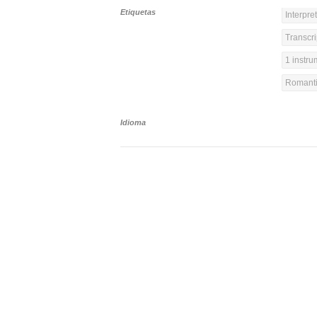
Etiquetas
Interpre
Transcri
1 instr
Romanti
Idioma