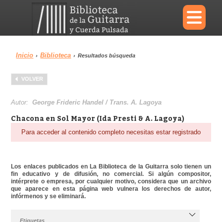
×
Inicio
Biblioteca
›
›
Resultados búsqueda
Menu
VOLVER
Biblioteca
Diccionario
Autor:
George Frideric Handel / Trans. A. Lagoya
Chacona en Sol Mayor (Ida Presti & A. Lagoya)
Para acceder al contenido completo necesitas estar registrado
Área personal
Reproductor
Los enlaces publicados en La Biblioteca de la Guitarra solo tienen un
fin educativo y de difusión, no comercial. Si algún compositor,
intérprete o empresa, por cualquier motivo, considera que un archivo
que aparece en esta página web vulnera los derechos de autor,
infórmenos y se eliminará.
Etiquetas