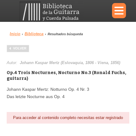
×
Inicio
Biblioteca
›
›
Resultados búsqueda
Menu
VOLVER
Biblioteca
Diccionario
Autor:
Johann Kaspar Mertz (Eslovaquia, 1806 - Viena, 1856)
Op.4 Trois Nocturnes, Nocturno No.3 (Ronald Fuchs,
guitarra)
Johann Kaspar Mertz: Notturno Op. 4 Nr. 3
Área personal
Reproductor
Das letzte Nocturne aus Op. 4
Para acceder al contenido completo necesitas estar registrado