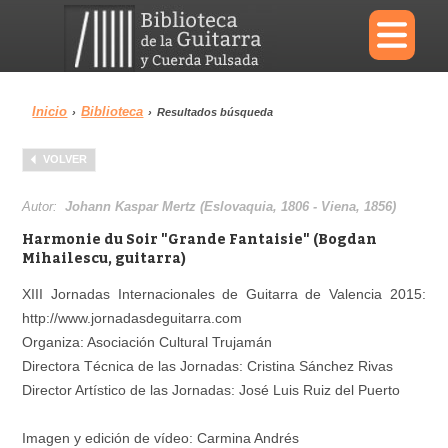
×
Inicio
Biblioteca
›
›
Resultados búsqueda
Menu
VOLVER
Biblioteca
Diccionario
Autor:
Johann Kaspar Mertz (Eslovaquia, 1806 - Viena, 1856)
Harmonie du Soir "Grande Fantaisie" (Bogdan
Mihailescu, guitarra)
XIII Jornadas Internacionales de Guitarra de Valencia 2015:
Área personal
Reproductor
http://www.jornadasdeguitarra.com
Organiza: Asociación Cultural Trujamán
Directora Técnica de las Jornadas: Cristina Sánchez Rivas
Director Artístico de las Jornadas: José Luis Ruiz del Puerto
Imagen y edición de vídeo: Carmina Andrés