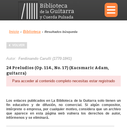
×
Inicio
Biblioteca
›
›
Resultados búsqueda
Menu
VOLVER
Biblioteca
Diccionario
Autor:
Ferdinando Carulli (1770-1841)
24 Preludios (Op. 114., No. 17) (Kacsmaric Adam,
guitarra)
Para acceder al contenido completo necesitas estar registrado
Área personal
Reproductor
Los enlaces publicados en La Biblioteca de la Guitarra solo tienen un
fin educativo y de difusión, no comercial. Si algún compositor,
intérprete o empresa, por cualquier motivo, considera que un archivo
que aparece en esta página web vulnera los derechos de autor,
infórmenos y se eliminará.