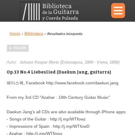
×
Inicio
Biblioteca
›
›
Resultados búsqueda
Menu
VOLVER
Biblioteca
Diccionario
Autor:
Johann Kaspar Mertz (Eslovaquia, 1806 - Viena, 1856)
Op.13 No.4 Liebeslied (Daekun Jang, guitarra)
페이스북, Facebook http://www.facebook.com/daekun.jang
Área personal
Reproductor
From my 3rd CD "Azahar : 19th Century Guitar Music"
Daekun Jang's all CDs are also available through iPhone apps.
- Songs of the Guitar : http://j.mp/WTfowz
- Impressions of Spain : http://j.mp/WTfowD
- Azahar : http://j.mp/WTfmoy