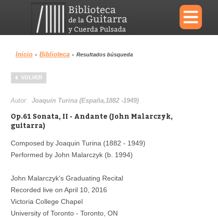
×
Inicio
Biblioteca
›
›
Resultados búsqueda
Menu
VOLVER
Biblioteca
Diccionario
Autor:
Joaquín Turina (España,1882 -1949)
Op.61 Sonata, II - Andante (John Malarczyk,
guitarra)
Composed by Joaquin Turina (1882 - 1949)
Área personal
Reproductor
Performed by John Malarczyk (b. 1994)
John Malarczyk's Graduating Recital
Recorded live on April 10, 2016
Victoria College Chapel
University of Toronto - Toronto, ON