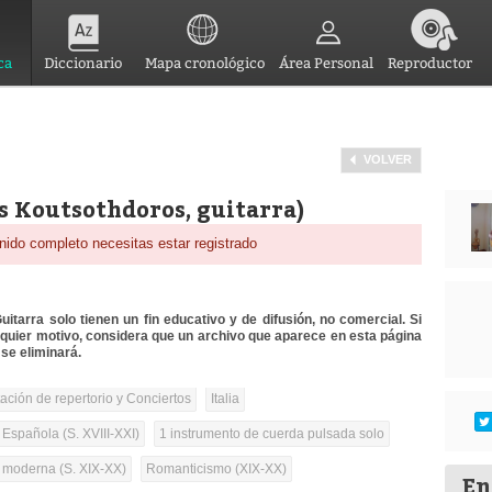
ca
Diccionario
Mapa cronológico
Área Personal
Reproductor
VOLVER
is Koutsothdoros, guitarra)
nido completo necesitas estar registrado
itarra solo tienen un fin educativo y de difusión, no comercial. Si
lquier motivo, considera que un archivo que aparece en esta página
se eliminará.
tación de repertorio y Conciertos
Italia
 Española (S. XVIII-XXI)
1 instrumento de cuerda pulsada solo
a moderna (S. XIX-XX)
Romanticismo (XIX-XX)
En