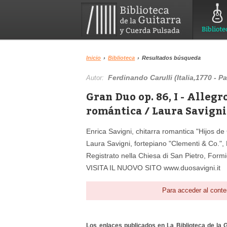
Bibliote
Inicio
›
Biblioteca
›
Resultados búsqueda
Ferdinando Carulli (Italia,1770 - Pa
Autor:
Gran Duo op. 86, I - Allegr
romántica / Laura Savigni
Enrica Savigni, chitarra romantica "Hijos d
Laura Savigni, fortepiano "Clementi & Co.",
Registrato nella Chiesa di San Pietro, Form
VISITA IL NUOVO SITO www.duosavigni.it
Para acceder al conte
Los enlaces publicados en La Biblioteca de la Gu