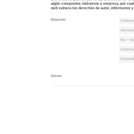
algún compositor, intérprete o empresa, por cua
web vulnera los derechos de autor, infórmenos y 
Etiquetas
Guitarra
Alemania
Ins. + p
Guitarra
Romanti
Idioma