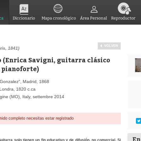
ca
Diccionario
Mapa cronológico
Área Personal
Reproductor
VOLVER
rís, 1841)
o (Enrica Savigni, guitarra clásico
 pianoforte)
e Gonzalez", Madrid, 1868
 Londra, 1820 c.ca
igine (MO), Italy, settembre 2014
nido completo necesitas estar registrado
En
itarra solo tienen un fin educativo y de difusión, no comercial. Si