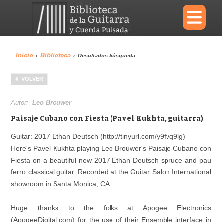
×
Inicio
Biblioteca
›
›
Resultados búsqueda
Menu
VOLVER
Biblioteca
Diccionario
Autor:
Leo Brouwer
Paisaje Cubano con Fiesta (Pavel Kukhta, guitarra)
Guitar: 2017 Ethan Deutsch (http://tinyurl.com/y9fvq9lg)
Here's Pavel Kukhta playing Leo Brouwer's Paisaje Cubano con
Área personal
Reproductor
Fiesta on a beautiful new 2017 Ethan Deutsch spruce and pau
ferro classical guitar. Recorded at the Guitar Salon International
showroom in Santa Monica, CA.
Huge thanks to the folks at Apogee Electronics
(ApogeeDigital.com) for the use of their Ensemble interface in