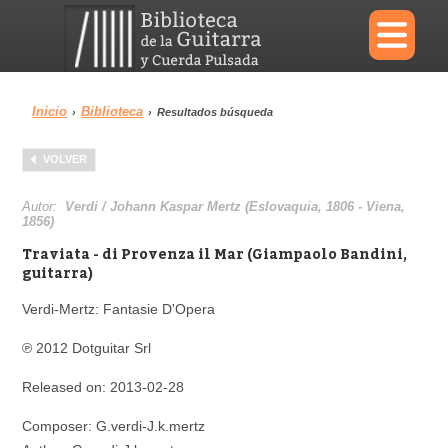
×
Inicio
Biblioteca
›
›
Resultados búsqueda
Menu
VOLVER
Biblioteca
Diccionario
Autor:
Verdi / Johann Kaspar Mertz (Eslovaquia, 1806 - Viena,
1856)
Traviata - di Provenza il Mar (Giampaolo Bandini,
guitarra)
Área personal
Reproductor
Verdi-Mertz: Fantasie D'Opera
℗ 2012 Dotguitar Srl
Released on: 2013-02-28
Composer: G.verdi-J.k.mertz