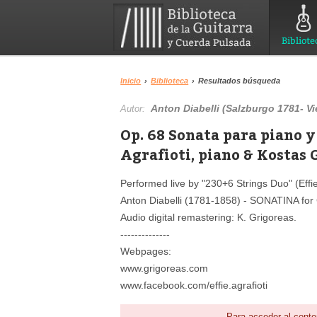
Bibliote
Inicio
›
Biblioteca
›
Resultados búsqueda
Anton Diabelli (Salzburgo 1781- Vi
Autor:
Op. 68 Sonata para piano y
Agrafioti, piano & Kostas 
Performed live by "230+6 Strings Duo" (Effie
Anton Diabelli (1781-1858) - SONATINA for
Audio digital remastering: K. Grigoreas.
--------------
Webpages:
www.grigoreas.com
www.facebook.com/effie.agrafioti
Para acceder al conte