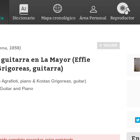
ca
Diccionario
Mapa cronológico
Área Personal
Reproductor
VOLVER
ena, 1858)
 guitarra en La Mayor (Effie
Grigoreas, guitarra)
 Agrafioti, piano & Kostas Grigoreas, guitar)
 Guitar and Piano
En
nido completo necesitas estar registrado