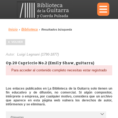
×
Inicio
Biblioteca
›
›
Resultados búsqueda
Menu
VOLVER
Biblioteca
Diccionario
Autor:
Luigi Legnani (1790-1877)
Op.20 Capriccio No.2 (Emily Shaw, guitarra)
Para acceder al contenido completo necesitas estar registrado
Área personal
Reproductor
Los enlaces publicados en La Biblioteca de la Guitarra solo tienen un
fin educativo y de difusión, no comercial. Si algún compositor,
intérprete o empresa, por cualquier motivo, considera que un archivo
que aparece en esta página web vulnera los derechos de autor,
infórmenos y se eliminará.
Etiquetas