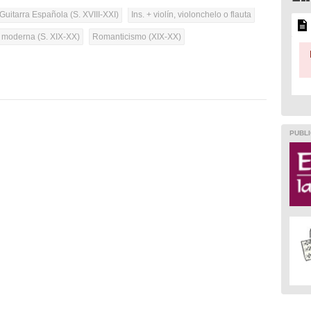
Guitarra Española (S. XVIII-XXI)
Ins. + violín, violonchelo o flauta
a moderna (S. XIX-XX)
Romanticismo (XIX-XX)
PUBLI