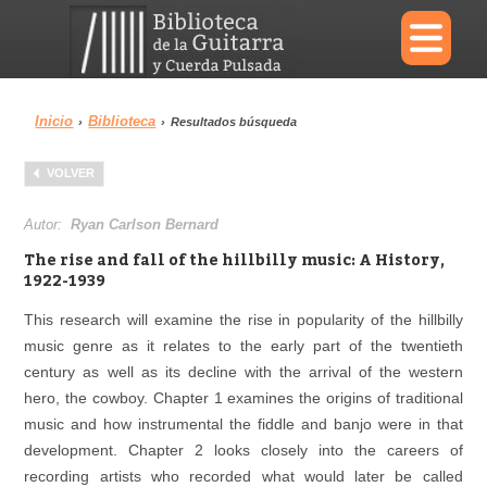
×
Inicio
Biblioteca
›
›
Resultados búsqueda
Menu
VOLVER
Biblioteca
Diccionario
Autor:
Ryan Carlson Bernard
The rise and fall of the hillbilly music: A History,
1922-1939
This research will examine the rise in popularity of the hillbilly
Área personal
Reproductor
music genre as it relates to the early part of the twentieth
century as well as its decline with the arrival of the western
hero, the cowboy. Chapter 1 examines the origins of traditional
music and how instrumental the fiddle and banjo were in that
development. Chapter 2 looks closely into the careers of
recording artists who recorded what would later be called