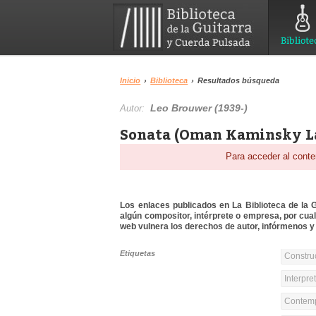
Bibliote
Inicio
›
Biblioteca
›
Resultados búsqueda
Leo Brouwer (1939-)
Autor:
Sonata (Oman Kaminsky La
Para acceder al conte
Los enlaces publicados en La Biblioteca de la Gu
algún compositor, intérprete o empresa, por cua
web vulnera los derechos de autor, infórmenos y 
Etiquetas
Constru
Interpre
Contemp