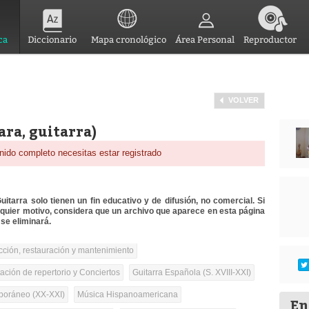
ca
Diccionario
Mapa cronológico
Área Personal
Reproductor
VOLVER
ra, guitarra)
nido completo necesitas estar registrado
itarra solo tienen un fin educativo y de difusión, no comercial. Si
lquier motivo, considera que un archivo que aparece en esta página
se eliminará.
cción, restauración y mantenimiento
tación de repertorio y Conciertos
Guitarra Española (S. XVIII-XXI)
oráneo (XX-XXI)
Música Hispanoamericana
En