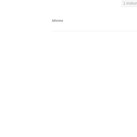
1 instr
Idioma