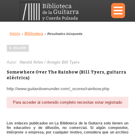
×
Inicio
Biblioteca
›
›
Resultados búsqueda
Menu
VOLVER
Biblioteca
Diccionario
Autor:
Harold Arlen / Arreglo Bill Tyers
Somewhere Over The Rainbow (Bill Tyers, guitarra
eléctrica)
http://www.guitardownunder.com/_scores/rainbow.php
Área personal
Reproductor
Para acceder al contenido completo necesitas estar registrado
Los enlaces publicados en La Biblioteca de la Guitarra solo tienen un
fin educativo y de difusión, no comercial. Si algún compositor,
intérprete o empresa, por cualquier motivo, considera que un archivo