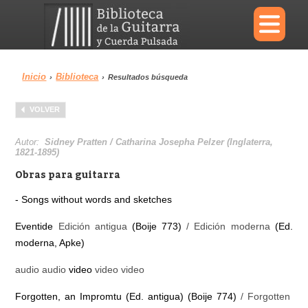
×
Inicio
Biblioteca
›
›
Resultados búsqueda
Menu
VOLVER
Biblioteca
Diccionario
Autor:
Sidney Pratten / Catharina Josepha Pelzer (Inglaterra,
1821-1895)
Obras para guitarra
- Songs without words and sketches
Área personal
Reproductor
Eventide
Edición antigua
(Boije 773)
/ Edición moderna
(Ed.
moderna, Apke)
audio audio
video
video video
Forgotten, an Impromtu (Ed. antigua) (Boije 774)
/ Forgotten