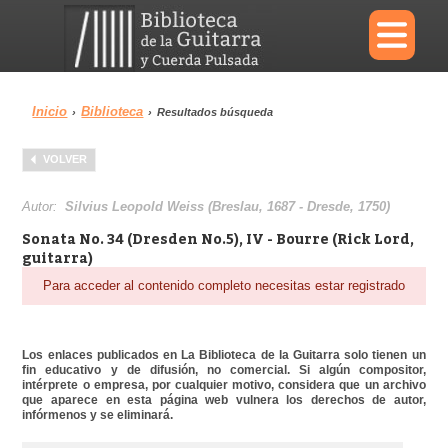
×
Inicio
Biblioteca
›
›
Resultados búsqueda
Menu
VOLVER
Biblioteca
Diccionario
Autor:
Silvius Leopold Weiss (Breslau, 1687 - Dresde, 1750)
Sonata No. 34 (Dresden No.5), IV - Bourre (Rick Lord,
guitarra)
Para acceder al contenido completo necesitas estar registrado
Área personal
Reproductor
Los enlaces publicados en La Biblioteca de la Guitarra solo tienen un
fin educativo y de difusión, no comercial. Si algún compositor,
intérprete o empresa, por cualquier motivo, considera que un archivo
que aparece en esta página web vulnera los derechos de autor,
infórmenos y se eliminará.