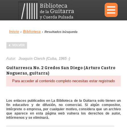
×
Inicio
Biblioteca
›
›
Resultados búsqueda
Menu
VOLVER
Biblioteca
Diccionario
Autor:
Joaquí­n Clerch (Cuba, 1965 -)
Guitarresca No. 2 Gredos San Diego (Arturo Castro
Nogueras, guitarra)
Para acceder al contenido completo necesitas estar registrado
Área personal
Reproductor
Los enlaces publicados en La Biblioteca de la Guitarra solo tienen un
fin educativo y de difusión, no comercial. Si algún compositor,
intérprete o empresa, por cualquier motivo, considera que un archivo
que aparece en esta página web vulnera los derechos de autor,
infórmenos y se eliminará.