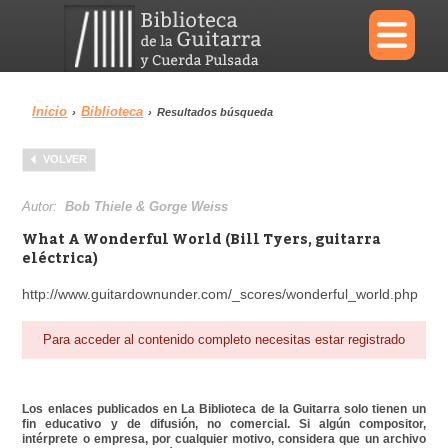
×
Inicio
Biblioteca
›
›
Resultados búsqueda
Menu
VOLVER
Biblioteca
Diccionario
Autor:
Bob Thiele & Gorge Weiss
What A Wonderful World (Bill Tyers, guitarra
eléctrica)
http://www.guitardownunder.com/_scores/wonderful_world.php
Área personal
Reproductor
Para acceder al contenido completo necesitas estar registrado
Los enlaces publicados en La Biblioteca de la Guitarra solo tienen un
fin educativo y de difusión, no comercial. Si algún compositor,
intérprete o empresa, por cualquier motivo, considera que un archivo