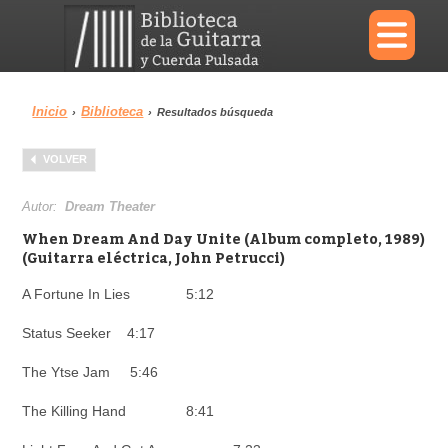
×
Inicio
Biblioteca
›
›
Resultados búsqueda
Menu
VOLVER
Biblioteca
Diccionario
Autor:
Dream Theater
When Dream And Day Unite (Album completo, 1989)
(Guitarra eléctrica, John Petrucci)
A Fortune In Lies 5:12
Área personal
Reproductor
Status Seeker 4:17
The Ytse Jam 5:46
The Killing Hand 8:41