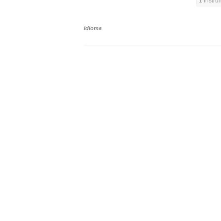
1 instr
Idioma