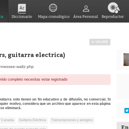
ca
Diccionario
Mapa cronológico
Área Personal
Reproductor
VOLVER
s, guitarra electrica)
ennessee-waltz.php
nido completo necesitas estar registrado
itarra solo tienen un fin educativo y de difusión, no comercial. Si
lquier motivo, considera que un archivo que aparece en esta página
se eliminará.
/ Canada
Guitarra Eléctrica
Transcripciones y arreglos
En