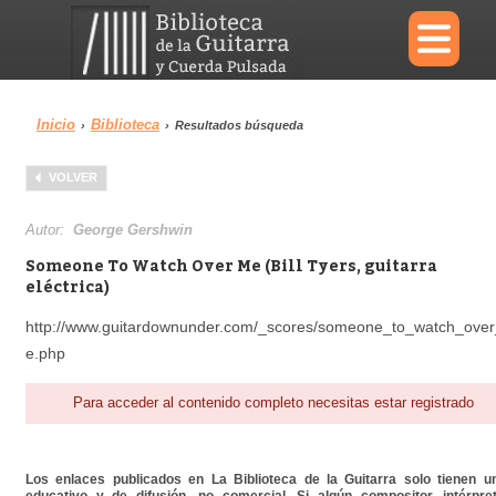
×
Inicio
Biblioteca
›
›
Resultados búsqueda
Menu
VOLVER
Biblioteca
Diccionario
Autor:
George Gershwin
Someone To Watch Over Me (Bill Tyers, guitarra
eléctrica)
http://www.guitardownunder.com/_scores/someone_to_watch_ove
Área personal
Reproductor
e.php
Para acceder al contenido completo necesitas estar registrado
Los enlaces publicados en La Biblioteca de la Guitarra solo tienen un