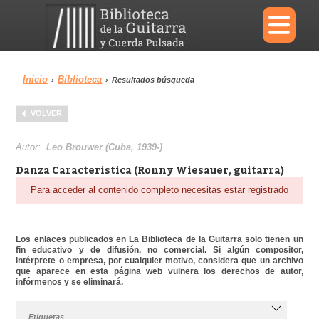
×
Inicio
Biblioteca
›
›
Resultados búsqueda
Menu
VOLVER
Biblioteca
Diccionario
Autor:
Leo Brouwer (Cuba, 1939-)
Danza Caracteristica (Ronny Wiesauer, guitarra)
Para acceder al contenido completo necesitas estar registrado
Área personal
Reproductor
Los enlaces publicados en La Biblioteca de la Guitarra solo tienen un
fin educativo y de difusión, no comercial. Si algún compositor,
intérprete o empresa, por cualquier motivo, considera que un archivo
que aparece en esta página web vulnera los derechos de autor,
infórmenos y se eliminará.
Etiquetas