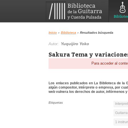
Bibliote
Inicio
›
Biblioteca
›
Resultados búsqueda
Yuquijiro Yoko
Autor:
Sakura Tema y variaciones
Para acceder al conte
Los enlaces publicados en La Biblioteca de la Gu
algún compositor, intérprete o empresa, por cua
web vulnera los derechos de autor, infórmenos y 
Etiquetas
Interpre
Guitarra
1 instr