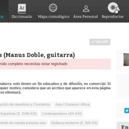
ca
Diccionario
Mapa cronológico
Área Personal
Reproductor
VOLVER
 (Manus Doble, guitarra)
nido completo necesitas estar registrado
itarra solo tienen un fin educativo y de difusión, no comercial. Si
lquier motivo, considera que un archivo que aparece en esta página
se eliminará.
tación de repertorio y Conciertos
Asia / Oceanía / África
 Española (S. XVIII-XXI)
Contemporáneo (XX-XXI)
umento de cuerda pulsada solo
Guitarra moderna (S. XIX-XX)
En