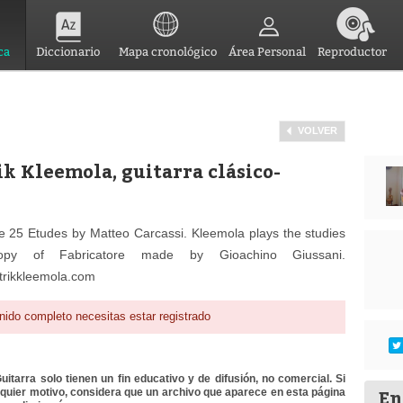
ca
Diccionario
Mapa cronológico
Área Personal
Reproductor
VOLVER
rik Kleemola, guitarra clásico-
the 25 Etudes by Matteo Carcassi. Kleemola plays the studies
opy of Fabricatore made by Gioachino Giussani.
rikkleemola.com
nido completo necesitas estar registrado
itarra solo tienen un fin educativo y de difusión, no comercial. Si
En
lquier motivo, considera que un archivo que aparece en esta página