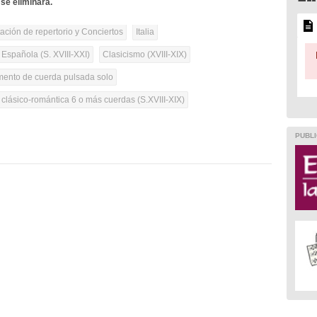
se eliminará.
tación de repertorio y Conciertos
Italia
 Española (S. XVIII-XXI)
Clasicismo (XVIII-XIX)
umento de cuerda pulsada solo
 clásico-romántica 6 o más cuerdas (S.XVIII-XIX)
PUBLI