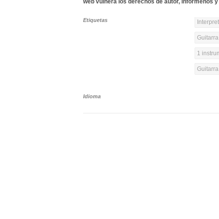
web vulnera los derechos de autor, infórmenos y 
Etiquetas
Interpre
Guitarra
1 instr
Guitarra
Idioma