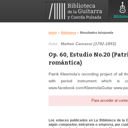
Bibliote
Inicio
›
Biblioteca
›
Resultados búsqueda
Matteo Carcassi (1792-1853)
Autor:
Op. 60, Estudio No.20 (Pat
romántica)
Patrik Kleemola's recording project of all 
with period instrument which is c
www.facebook.com/KleemolaGuitar www.pat
Para acceder al conte
Los enlaces publicados en La Biblioteca de la Gu
algún compositor, intérprete o empresa, por cua