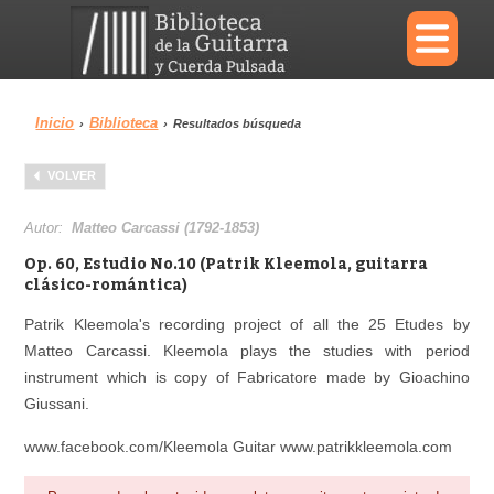
×
Inicio
Biblioteca
›
›
Resultados búsqueda
Menu
VOLVER
Biblioteca
Diccionario
Autor:
Matteo Carcassi (1792-1853)
Op. 60, Estudio No.10 (Patrik Kleemola, guitarra
clásico-romántica)
Patrik Kleemola's recording project of all the 25 Etudes by
Área personal
Reproductor
Matteo Carcassi. Kleemola plays the studies with period
instrument which is copy of Fabricatore made by Gioachino
Giussani.
www.facebook.com/Kleemola Guitar www.patrikkleemola.com