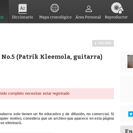
ca
Diccionario
Mapa cronológico
Área Personal
Reproductor
VOLVER
 No.5 (Patrik Kleemola, guitarra)
nido completo necesitas estar registrado
itarra solo tienen un fin educativo y de difusión, no comercial. Si
lquier motivo, considera que un archivo que aparece en esta página
se eliminará.
En